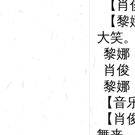
【肖
【黎
大笑
黎
娜
肖
俊
黎
娜
【音
【肖