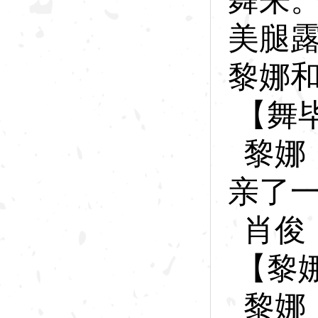
舞来
美腿
黎娜
【舞
黎
娜
亲了
肖
俊
【黎
黎
娜