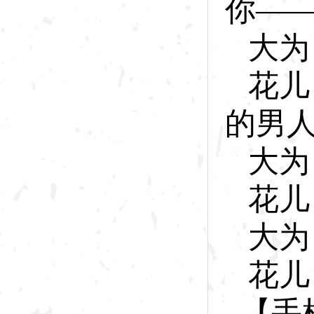
你
—
大
为
花
儿
的男
大
为
花
儿
大
为
花
儿
【手