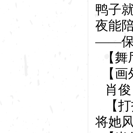
鸭子
夜能
——
【舞
【画
肖
俊
【打
将
她