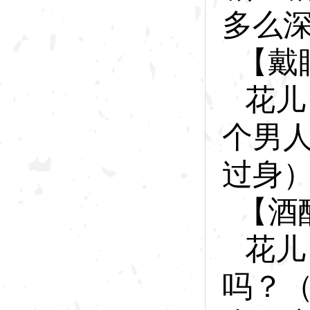
多么
【戴
花
儿
个男
过身
【酒
花
儿
吗？