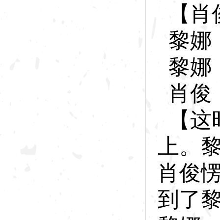
【肖
黎
娜
黎
娜
肖
俊
【这
上。
肖俊
到了