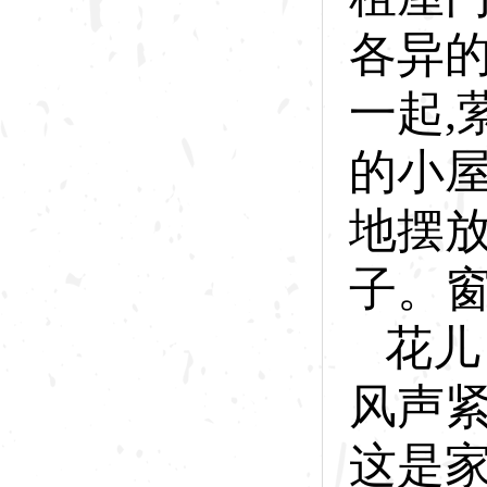
各异
一起,
的小
地摆
子。
花
儿
风声
这是