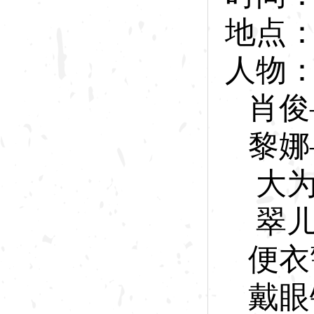
地点
人物
肖
俊
黎
娜
大
翠
便衣
戴眼