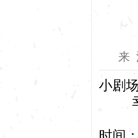
来 
小剧
幸
林
时间