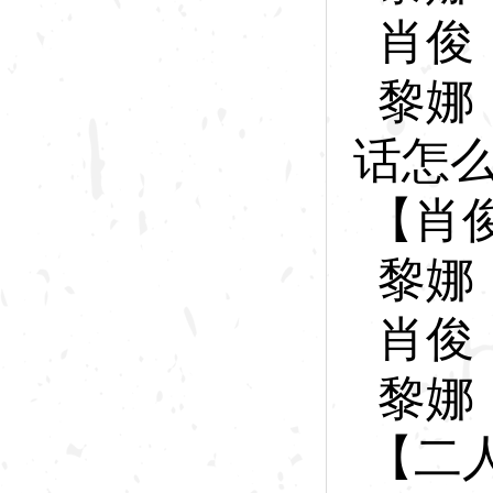
肖
俊
黎
娜
话怎
【肖
黎
娜
肖
俊
黎
娜
【二