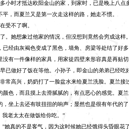
多小时才抵达欧阳金山的家，到家时，已是晚上八点
不平，而夏兰又是第一次走这样的路，她走不惯。
在受不了啊。
了。她想象过他家的情况，但没想到竟然会穷成这样
，已经由灰褐色变成了黑色，墙角、房梁等处结了好多
里没有一件像样的家具，用家徒四壁来形容真是再贴切
早已做好了饭在等他。小孙子，即金山的弟弟已经吃
非常高兴，奶奶打了一脸盆水来给夏兰洗脸。夏兰接
的颜色，而且摸上去滑腻腻的，有点恶心的感觉。夏兰
的，坐上去还有吱扭扭的响声；显然也是很有年代的了
，我老太太在做饭给你吃。”
。”她真的不是客气，因为这时候她已经饿得头昏眼花