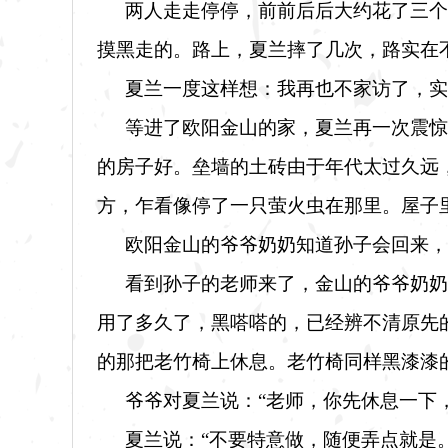
两人走走停停，前前后后大约花了三个
摸黑走的。路上，夏兰摔了几次，路实在
夏兰一度这样想：我再也不家访了，实
等进了欧阳金山的家，夏兰再一次震惊
的房子好。垒墙的土砖由于年代太过久远
方，乍看像停了一只萤火虫在那里。屋子
欧阳金山的爷爷奶奶知道孙子会回来，
看到孙子的老师来了，金山的爷爷奶奶
用了多久了，黑嗒嗒的，已经辨不清原先
的那把老竹椅上休息。老竹椅同样黑漆漆
爷爷对夏兰说：
“老师，你先休息一下
夏兰说：
“不要特意做，随便弄点就是